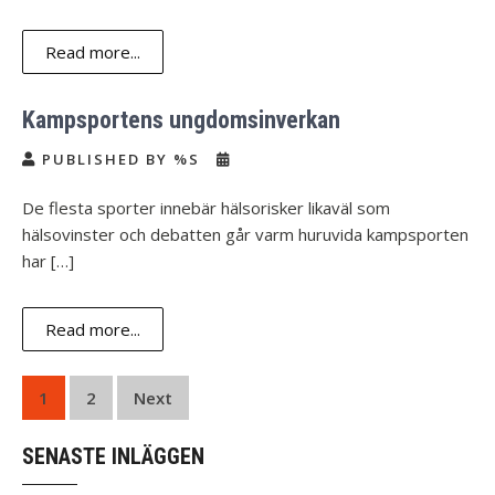
Read more...
Kampsportens ungdomsinverkan
PUBLISHED BY %S
De flesta sporter innebär hälsorisker likaväl som
hälsovinster och debatten går varm huruvida kampsporten
har […]
Read more...
Posts
1
2
Next
navigation
SENASTE INLÄGGEN