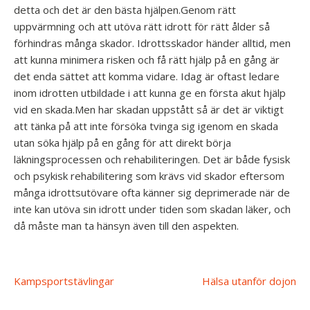
detta och det är den bästa hjälpen.Genom rätt
uppvärmning och att utöva rätt idrott för rätt ålder så
förhindras många skador. Idrottsskador händer alltid, men
att kunna minimera risken och få rätt hjälp på en gång är
det enda sättet att komma vidare. Idag är oftast ledare
inom idrotten utbildade i att kunna ge en första akut hjälp
vid en skada.Men har skadan uppstått så är det är viktigt
att tänka på att inte försöka tvinga sig igenom en skada
utan söka hjälp på en gång för att direkt börja
läkningsprocessen och rehabiliteringen. Det är både fysisk
och psykisk rehabilitering som krävs vid skador eftersom
många idrottsutövare ofta känner sig deprimerade när de
inte kan utöva sin idrott under tiden som skadan läker, och
då måste man ta hänsyn även till den aspekten.
Post
Kampsportstävlingar
Hälsa utanför dojon
navigation