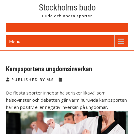
Skip
Stockholms budo
to
Budo och andra sporter
content
Menu
Kampsportens ungdomsinverkan
PUBLISHED BY %S
De flesta sporter innebär hälsorisker likaväl som
hälsovinster och debatten går varm huruvida kampsporten
har en positiv eller negativ inverkan på ungdomar.