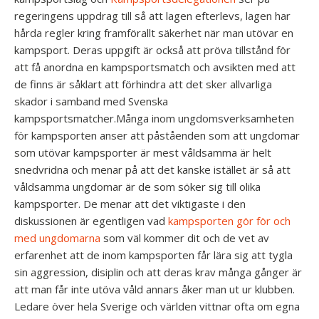
regeringens uppdrag till så att lagen efterlevs, lagen har
hårda regler kring framförallt säkerhet när man utövar en
kampsport. Deras uppgift är också att pröva tillstånd för
att få anordna en kampsportsmatch och avsikten med att
de finns är såklart att förhindra att det sker allvarliga
skador i samband med Svenska
kampsportsmatcher.Många inom ungdomsverksamheten
för kampsporten anser att påståenden som att ungdomar
som utövar kampsporter är mest våldsamma är helt
snedvridna och menar på att det kanske istället är så att
våldsamma ungdomar är de som söker sig till olika
kampsporter. De menar att det viktigaste i den
diskussionen är egentligen vad
kampsporten gör för och
med ungdomarna
som väl kommer dit och de vet av
erfarenhet att de inom kampsporten får lära sig att tygla
sin aggression, disiplin och att deras krav många gånger är
att man får inte utöva våld annars åker man ut ur klubben.
Ledare över hela Sverige och världen vittnar ofta om egna