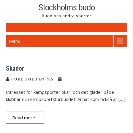
Skip
Stockholms budo
to
Budo och andra sporter
content
Menu
Skador
PUBLISHED BY %S
Intresset för kampsporter ökar, och det gläder både
klubbar och kampsportsförbundet. Annat som också är […]
Read more...