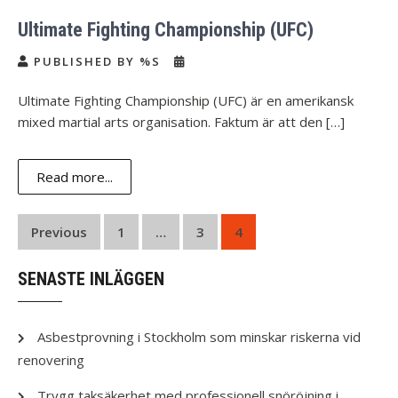
Ultimate Fighting Championship (UFC)
PUBLISHED BY %S
Ultimate Fighting Championship (UFC) är en amerikansk
mixed martial arts organisation. Faktum är att den […]
Read more...
Posts
Previous
1
…
3
4
navigation
SENASTE INLÄGGEN
Asbestprovning i Stockholm som minskar riskerna vid
renovering
Trygg taksäkerhet med professionell snöröjning i